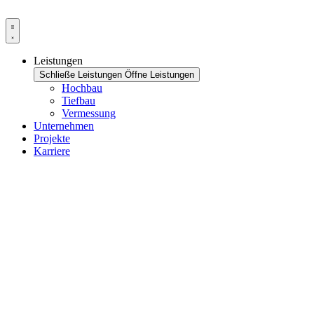
Zum
Inhalt
springen
Leistungen
Schließe Leistungen
Öffne Leistungen
Hochbau
Tiefbau
Vermessung
Unternehmen
Projekte
Karriere